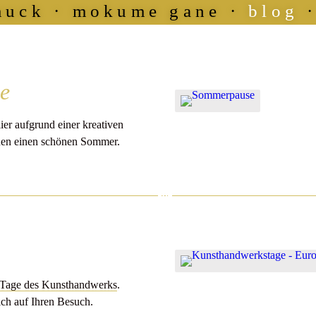
muck
mokume gane
blog
e
er aufgrund einer kreativen
nen einen schönen Sommer.
 Tage des Kunsthandwerks
.
ich auf Ihren Besuch.